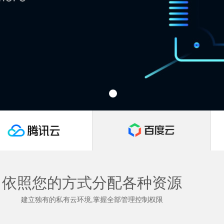
依照您的方式分配各种资源
建立独有的私有云环境,掌握全部管理控制权限